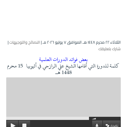
الثلاثاء ۲۲ محرم ۱٤٤۸ هـ الموافق ۷ يوليو ۲۰۲٦ مـ |
النصائح والتوجيهات
|
شارك بتعليقك
بعض فوائد الدورات العلمية
كلمة للدورة التي أقامها الشيخ علي الرازحي في أثيوبيا 15 محرم
1448 هـ
نافذة