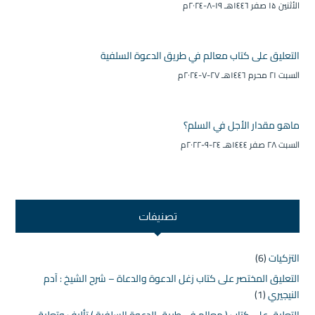
الأثنين ۱۵ صفر ۱٤٤٦هـ ۱۹-۸-۲۰۲٤م
التعليق على كتاب معالم في طريق الدعوة السلفية
السبت ۲۱ محرم ۱٤٤٦هـ ۲۷-۷-۲۰۲٤م
ماهو مقدار الأجل في السلم؟
السبت ۲۸ صفر ۱٤٤٤هـ ۲٤-۹-۲۰۲۲م
تصنيفات
التزكيات
(6)
التعليق المختصر على كتاب زغل الدعوة والدعاة – شرح الشيخ : آدم
النيجيري
(1)
التعليق على كتاب ( معالم في طريق الدعوة السلفية ) تأليف وتعليق