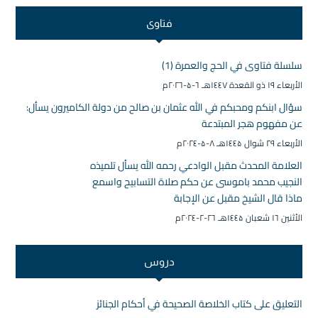
فتاوى
سلسلة فتاوى في الحج والعمرة (1)
الأربعاء ۱۹ ذو القعدة ۱٤٤۷هـ ٦-۵-۲۰۲٦م
سؤال ابنكم ومحبكم في الله عثمان بن صالح من دولة الكاميرون يسأل:
عن مفهوم هجر المبتدعة
الأربعاء ۲۹ شوال ۱٤٤۵هـ ۸-۵-۲۰۲٤م
العلامة المحدث مقبل الوادعي رحمه الله يسأل تلميذه
النجيب محمد باموسى عن حكم صلاة التسابيح واسمع
ماذا قال الشيخ مقبل عن الإجابة
الأثنين ۱٦ شعبان ۱٤٤۵هـ ۲٦-۲-۲۰۲٤م
دروس
التعليق على كتاب الخلاصة الصحيحة في أحكام الجنائز