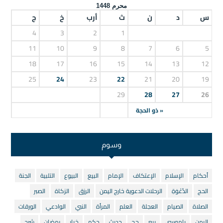
محرم 1448
س
د
ن
ث
أرب
خ
ج
4
3
2
1
11
10
9
8
7
6
5
18
17
16
15
14
13
12
25
24
23
22
21
20
19
29
28
27
26
« ذو الحجة
وسوم
أحكام
الإسلام
الإعتكاف
الإمام
البيع
البيوع
التلبية
الجنة
الحج
الدَّعْوَةِ
الرحلات الدعوية خارج اليمن
الرزق
الزكاة
الصبر
الصلاة
الصيام
العجلة
العلم
المرأة
النبي
الوادعي
الورقات
اليمن
باموسى
بيع
حج
حديث
حكم
خيار
رمضان
شرح