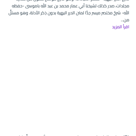
مجلدات، صدر كذلك لشيخنا أبي عمار محمد بن عبد الله باموسى -حفظه
الله- شرحٌ مختصر ميسر جدًّا لمتن الدرر البهية بدون ذِكر الأدلة، وهو مستلٌّ
من...
اقرأ المزيد