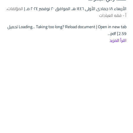
الأربعاء ۱۸ جمادى الأولى ۱٤٤٦ هـ الموافق ۲۰ نوفمبر ۲۰۲٤ مـ |
المؤلفات
،
أ - فقه العبادات
Loading... Taking too long? Reload document | Open in new tab تحميل
pdf [2.59...
اقرأ المزيد