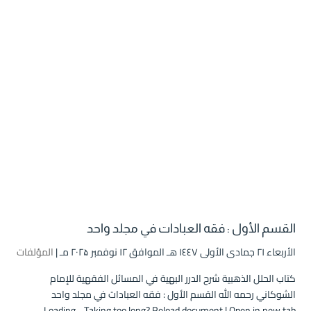
القسم الأول : فقه العبادات في مجلد واحد
الأربعاء ۲۱ جمادى الأولى ۱٤٤۷ هـ الموافق ۱۲ نوفمبر ۲۰۲۵ مـ |
المؤلفات
كتاب الحلل الذهبية شرح الدرر البهية في المسائل الفقهية للإمام
الشوكاني رحمه الله القسم الأول : فقه العبادات في مجلد واحد
Loading... Taking too long? Reload document | Open in new tab