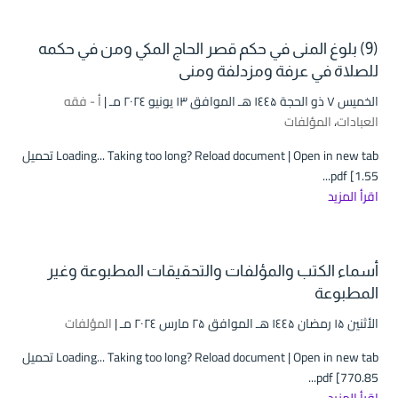
(9) بلوغ المنى في حكم قصر الحاج المكي ومن في حكمه
للصلاة في عرفة ومزدلفة ومنى
الخميس ۷ ذو الحجة ۱٤٤۵ هـ الموافق ۱۳ يونيو ۲۰۲٤ مـ |
أ - فقه
العبادات
،
المؤلفات
Loading... Taking too long? Reload document | Open in new tab تحميل
pdf [1.55...
اقرأ المزيد
أسماء الكتب والمؤلفات والتحقيقات المطبوعة وغير
المطبوعة
الأثنين ۱۵ رمضان ۱٤٤۵ هـ الموافق ۲۵ مارس ۲۰۲٤ مـ |
المؤلفات
Loading... Taking too long? Reload document | Open in new tab تحميل
pdf [770.85...
اقرأ المزيد