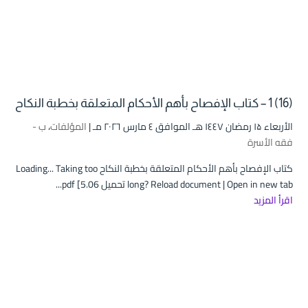
(16) 1 – كتاب الإفصاح بأهم الأحكام المتعلقة بخطبة النكاح
الأربعاء ۱۵ رمضان ۱٤٤۷ هـ الموافق ٤ مارس ۲۰۲٦ مـ |
المؤلفات
،
ب -
فقه الأسرة
كتاب الإفصاح بأهم الأحكام المتعلقة بخطبة النكاح Loading... Taking too
long? Reload document | Open in new tab تحميل pdf [5.06...
اقرأ المزيد