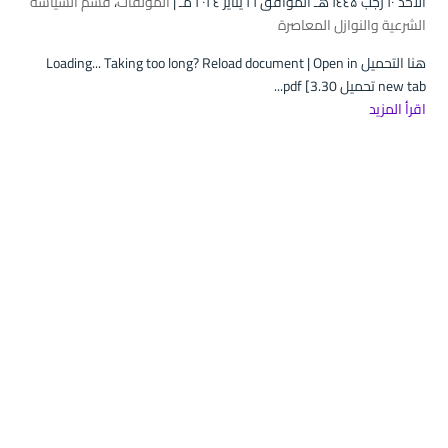
الأحد ۱۰ رجب ۱٤٤۵ هـ الموافق ۲۱ يناير ۲۰۲٤ مـ |
المؤلفات
،
قسم السياسة
الشرعية والنوازل المعاصرة
هنا التحميل Loading... Taking too long? Reload document | Open in
new tab تحميل pdf [3.30...
اقرأ المزيد