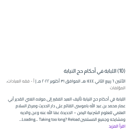
(10) اللبابة في أحكام حج النيابة
الأثنين ٦ ربيع الثاني ۱٤٤٤ هـ الموافق ۳۱ أكتوبر ۲۰۲۲ مـ |
أ - فقه العبادات
،
المؤلفات
اللبابة في أحكام حج النيابة تأليف العبد الفقير إلى مولاه الغني القدير أبي
عمار محمد بن عبد الله باموسى القائم على دار الحديث ومركز السلام
العلمي للعلوم الشرعية اليمن – الحديدة عفا الله عنه وعن والديه
ومشايخه وجميع المسلمين Loading... Taking too long? Reload...
اقرأ المزيد