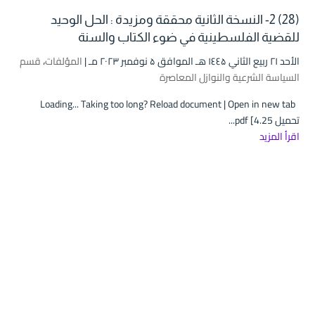
(28) 2- النسخة الثانية محققة ومزيدة : الحل الوحيد
للقضية الفلسطينية في ضوء الكتاب والسنة
الأحد ۲۱ ربيع الثاني ۱٤٤۵ هـ الموافق ۵ نوفمبر ۲۰۲۳ مـ |
المؤلفات
،
قسم
السياسة الشرعية والنوازل المعاصرة
Loading... Taking too long? Reload document | Open in new tab
تحميل pdf [4.25...
اقرأ المزيد