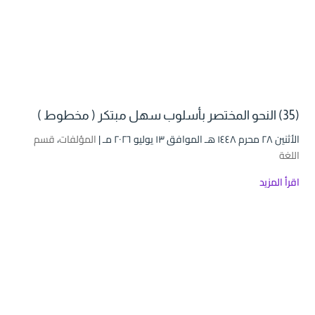
(35) النحو المختصر بأسلوب سهل مبتكر ( مخطوط )
الأثنين ۲۸ محرم ۱٤٤۸ هـ الموافق ۱۳ يوليو ۲۰۲٦ مـ |
المؤلفات
،
قسم
اللغة
اقرأ المزيد