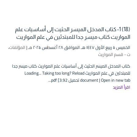
(18) 1- كتاب المدخل الميسر الحثيث إلى أساسيات علم
المواريث كتاب ميسر جدا للمبتدئين في علم المواريث
الخميس ۵ ربيع الأول ۱٤٤۷ هـ الموافق ۲۸ أغسطس ۲۰۲۵ مـ |
المؤلفات
،
ت - قسم المواريث
كتاب المدخل الميسر الحثيث إلى أساسيات علم المواريث كتاب ميسر جدا
للمبتدئين في علم المواريث Loading... Taking too long? Reload
document | Open in new tab تحميل pdf [3.92...
اقرأ المزيد