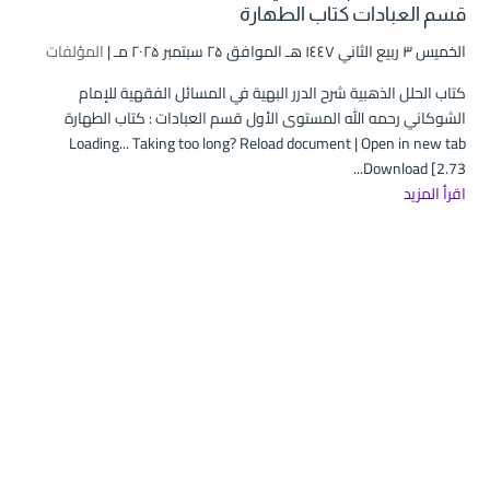
قسم العبادات كتاب الطهارة
الخميس ۳ ربيع الثاني ۱٤٤۷ هـ الموافق ۲۵ سبتمبر ۲۰۲۵ مـ |
المؤلفات
كتاب الحلل الذهبية شرح الدرر البهية في المسائل الفقهية للإمام
الشوكاني رحمه الله المستوى الأول قسم العبادات : كتاب الطهارة
Loading... Taking too long? Reload document | Open in new tab
Download [2.73...
اقرأ المزيد