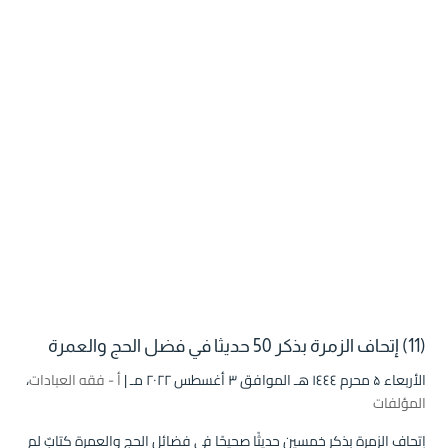
(11) إتحاف الزمرة بذكر 50 حديثا في فضل الحج والعمرة
الأربعاء ۵ محرم ۱٤٤٤ هـ الموافق ۳ أغسطس ۲۰۲۲ مـ |
أ - فقه العبادات
،
المؤلفات
إتحاف الزمرة بذكر خمسين حديثًا صحيحًا في فضائل الحج والعمرة كتابٌ لم