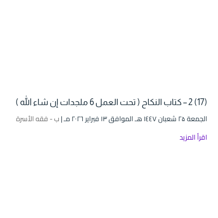
(17) 2 – كتاب النكاح ( تحت العمل 6 ملجدات إن شاء الله )
الجمعة ۲۵ شعبان ۱٤٤۷ هـ الموافق ۱۳ فبراير ۲۰۲٦ مـ |
ب - فقه الأسرة
اقرأ المزيد