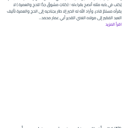
يُكتب في بابه مثله أنصح بقراءته ؛ (كتابٌ مشوقٌ جدًّا للحج والعمرة ) لا
يقرأه مسلمٌ قادر، وأراد الله له الخير إلا طار بجناحيه إلى الحج والعمرة تأليف
العبد الفقير إلى مولاه الغني القدير أبي عمار محمد...
اقرأ المزيد