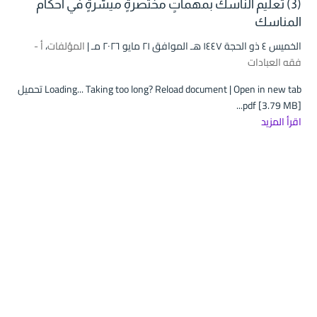
(3) تعليم الناسك بمهماتٍ مختصرةٍ ميسَّرةٍ في أحكام
المناسك
الخميس ٤ ذو الحجة ۱٤٤۷ هـ الموافق ۲۱ مايو ۲۰۲٦ مـ |
المؤلفات
،
أ -
فقه العبادات
Loading... Taking too long? Reload document | Open in new tab تحميل
pdf [3.79 MB]...
اقرأ المزيد