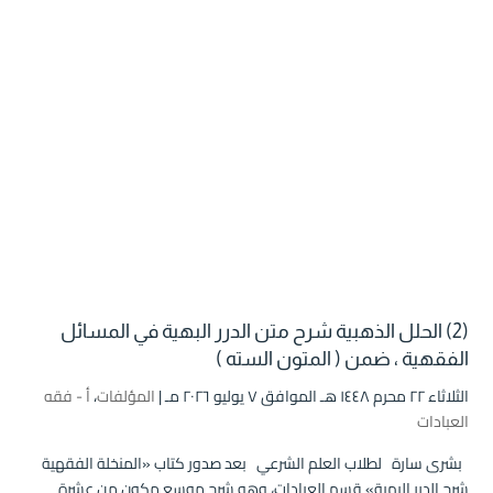
(2) الحلل الذهبية شرح متن الدرر البهية في المسائل
الفقهية ، ضمن ( المتون السته )
الثلاثاء ۲۲ محرم ۱٤٤۸ هـ الموافق ۷ يوليو ۲۰۲٦ مـ |
المؤلفات
،
أ - فقه
العبادات
بشرى سارة لطلاب العلم الشرعي بعد صدور كتاب «المنخلة الفقهية
شرح الدرر البهية» قسم العبادات، وهو شرح موسع مكون من عشرة