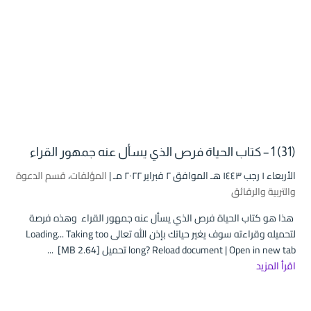
(31) 1 – كتاب الحياة فرص الذي يسأل عنه جمهور القراء
الأربعاء ۱ رجب ۱٤٤۳ هـ الموافق ۲ فبراير ۲۰۲۲ مـ |
المؤلفات
،
قسم الدعوة
والتربية والرقائق
هذا هو كتاب الحياة فرص الذي يسأل عنه جمهور القراء وهذه فرصة
لتحميله وقراءته سوف يغير حياتك بإذن الله تعالى Loading... Taking too
long? Reload document | Open in new tab تحميل [2.64 MB] ...
اقرأ المزيد