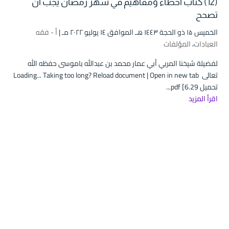
(12) كتاب أخطاء ومفاهيم في شهر رمضان يجب أن
تصحح
الخميس ۱۵ ذو الحجة ۱٤٤۳ هـ الموافق ۱٤ يوليو ۲۰۲۲ مـ |
أ - فقه
العبادات
،
المؤلفات
لفضيلة شيخنا المربي أبي عمار محمد بن عبدالله باموسى حفظه الله
تعالى Loading... Taking too long? Reload document | Open in new tab
تحميل pdf [6.29...
اقرأ المزيد