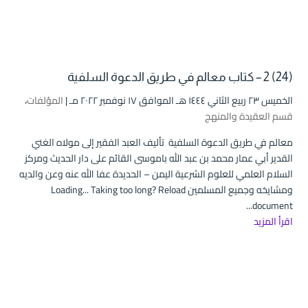
(24) 2 – كتاب معالم في طريق الدعوة السلفية
الخميس ۲۳ ربيع الثاني ۱٤٤٤ هـ الموافق ۱۷ نوفمبر ۲۰۲۲ مـ |
المؤلفات
،
قسم العقيدة والمنهج
معالم في طريق الدعوة السلفية تأليف العبد الفقير إلى مولاه الغني
القدير أبي عمار محمد بن عبد الله باموسى القائم على دار الحديث ومركز
السلام العلمي للعلوم الشرعية اليمن – الحديدة عفا الله عنه وعن والديه
ومشايخه وجميع المسلمين Loading... Taking too long? Reload
document...
اقرأ المزيد