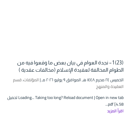
(23) 1 – نجدة العوام في بيان بعض ما وقعوا فيه من
الطوام المخالفة لعقيدة الإسلام (مخالفات عقدية )
الخميس ۲٤ محرم ۱٤٤۸ هـ الموافق ۹ يوليو ۲۰۲٦ مـ |
المؤلفات
،
قسم
العقيدة والمنهج
Loading... Taking too long? Reload document | Open in new tab تحميل
pdf [4.58...
اقرأ المزيد