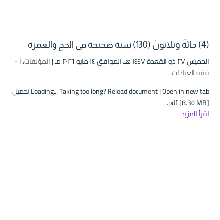
(4) مائةٌ وثلاثونَ (130) سنة صحيحة في الحج والعمرة
الخميس ۲۷ ذو القعدة ۱٤٤۷ هـ الموافق ۱٤ مايو ۲۰۲٦ مـ |
المؤلفات
،
أ -
فقه العبادات
Loading... Taking too long? Reload document | Open in new tab تحميل
pdf [8.30 MB]...
اقرأ المزيد