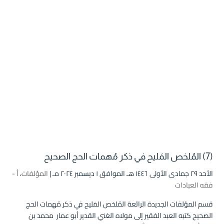
(7) المُلخص المَليح في ذكر مُهمات الحج الصحيح
الأحد ۲۹ جمادى الأولى ۱٤٤٦ هـ الموافق ۱ ديسمبر ۲۰۲٤ مـ |
المؤلفات
،
أ -
فقه العبادات
قسم المؤلفات الجديدة الرائعة المُلخص المَليح في ذكر مُهمات الحج
الصحيح كتبه العبد الفقير إلى مولاه الغني القدير أبو عمار محمد بن