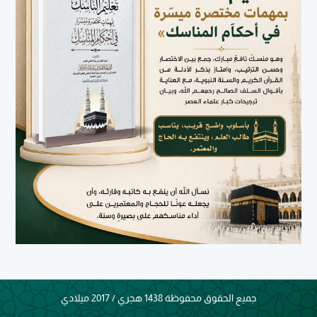
جميع الحقوق محفوظة 1438 هجري / 2017 ميلادي