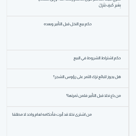
بِغَيرِ كَيفٍ يَنْزِلُ
حكم بيع النخل قبل التأبير وبعده
حكم اشتراط الشروط في البيع
هل يجوز للبائع ترك الثمر على رؤوس الشجر؟
من باع نخلا قبل التأبير فلمن ثمرتها؟
من اشترى نخلا قد أبرت فأحكامه لعام واحد لا مطلقا