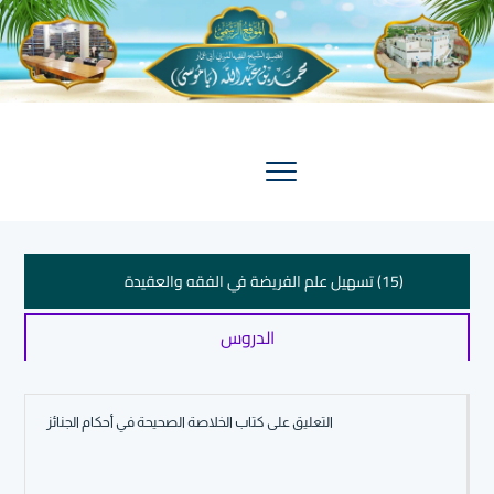
(15) تسهيل علم الفريضة في الفقه والعقيدة
الدروس
(26) 1 – الفتاوى المكية ( مجلد كبير مخطوط )
(35) النحو المختصر بأسلوب سهل مبتكر ( مخطوط )
التعليق على كتاب الخلاصة الصحيحة في أحكام الجنائز
(1) المنخلة الفقهية شرح الدرر البهية – قسم العبادات ( عشرة