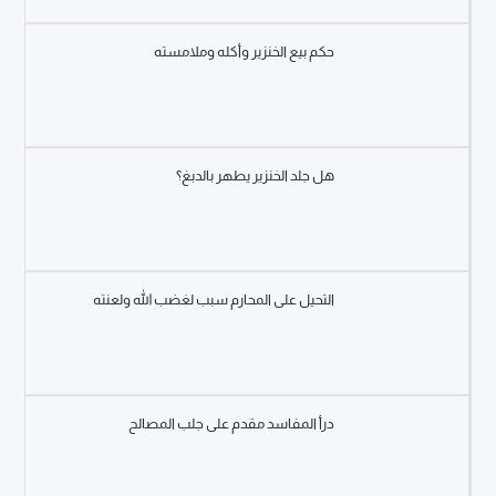
حكم بيع الخنزير وأكله وملامسته
هل جلد الخنزير يطهر بالدبغ؟
التحيل على المحارم سبب لغضب الله ولعنته
درأ المفاسد مقدم على جلب المصالح