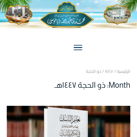
الرئيسية
/
۱٤٤۷
/
ذو الحجة
Month: ذو الحجة ۱٤٤۷هـ