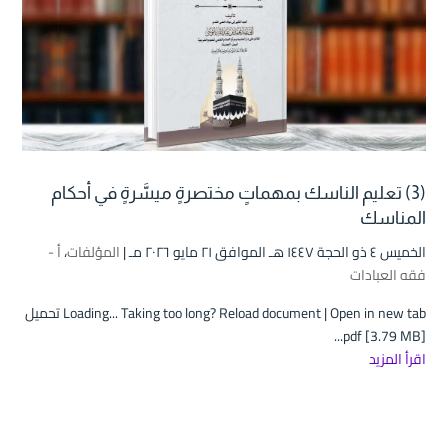
(3) تعليم الناسك بمهماتٍ مختصرةٍ ميسَّرةٍ في أحكام
المناسك
الخميس ٤ ذو الحجة ۱٤٤۷ هـ الموافق ۲۱ مايو ۲۰۲٦ مـ |
المؤلفات
،
أ -
فقه العبادات
Loading... Taking too long? Reload document | Open in new tab تحميل
pdf [3.79 MB]...
اقرأ المزيد