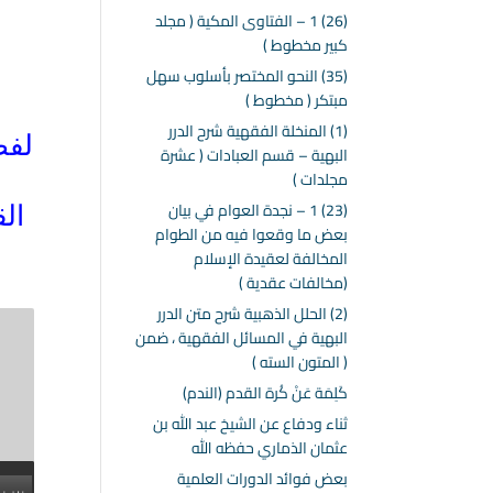
(26) 1 – الفتاوى المكية ( مجلد
كبير مخطوط )
(35) النحو المختصر بأسلوب سهل
مبتكر ( مخطوط )
(1) المنخلة الفقهية شرح الدرر
لفض
البهية – قسم العبادات ( عشرة
مجلدات )
(23) 1 – نجدة العوام في بيان
ال
بعض ما وقعوا فيه من الطوام
المخالفة لعقيدة الإسلام
(مخالفات عقدية )
(2) الحلل الذهبية شرح متن الدرر
البهية في المسائل الفقهية ، ضمن
( المتون السته )
كَلِمَة عَنْ كُرة القدم (الندم)
ثناء ودفاع عن الشيخ عبد الله بن
عثمان الذماري حفظه الله
بعض فوائد الدورات العلمية