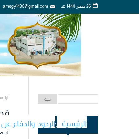
26 صفر 1448 هـ
amsgy1438@gmail.com
الرئيس
قطع
الرئيسية
الردود والدفاع عن 
أحدث المقالات
الجمعة ۱۳ رجب ۱٤۳۹ هـ الموافق ۳۰ 