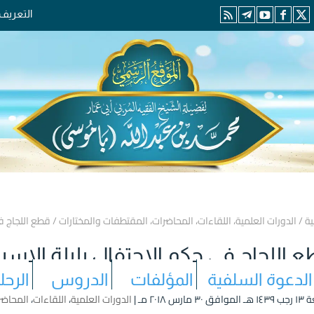
التعريف
ية
/
الدورات العلمية
،
اللقاءات
،
المحاضرات
،
المقتطفات والمختارات
/
قطع اللجاج في
 اللجاج في حكم الاحتفال بليلة الإسرا
الدعوة السلفية
المؤلفات
الدروس
الرحل
مارس ۲۰۱۸ مـ |
الدورات العلمية
،
اللقاءات
،
المحاضر