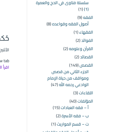
سلسلة فتاوى في الحج والعمرة
(1)
(1)
الفقه
(9)
أصول الفقه وقواعده
(8)
الفقهاء
(1)
حُك
الفوائد
(2)
القرآن وعلومه
(2)
الأثنين ۲۱ ذو القعدة ۱٤٤٦ هـ الموافق ۱۹ مايو 
القصائد
(2)
 new tab
القصص
(149)
اقرأ ا
الجزء الثاني من قصص
ومواقف من حياة الإمام
الوادعي رحمه الله
(47)
اللقاءات
(3)
المؤلفات
(40)
أ – فقه العبادات
(15)
ب – فقه الأسرة
(2)
ت – قسم المواريث
(1)