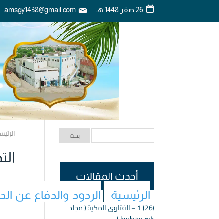
26 صفر 1448 هـ
amsgy1438@gmail.com
الرئيس
الت
أحدث المقالات
الرئيسية
الردود والدفاع عن ال
(26) 1 – الفتاوى المكية ( مجلد
كبير مخطوط )