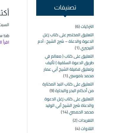
تصنيفات
أكثر من 10 مف
السبت ۱۸ ذو الحجة ۱٤٤٦ هـ الموافق ۱٤ يونيو 
التزكيات
(6)
التعليق المختصر على كتاب زغل
 new tab
الدعوة والدعاة – شرح الشيخ : آدم
اقرأ ا
النيجيري
(1)
التعليق على كتاب ( معالم في
طريق الدعوة السلفية ) تأليف
وتعليق فضيلة الشيخ أبي عمار
محمد باموسى
(1)
التعليق على كتاب النبذ المختارة
من أحكام البحر والبحارة
(9)
التعليق على كتاب زغل الدعوة
والدعاة شرح الشيخ أبي الوليد
محمد الحمصي
(14)
التغريدات
(2)
التلاوات
(4)