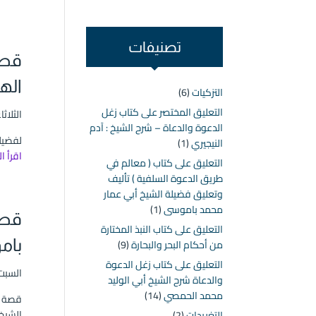
تصنيفات
قصة
اله
التزكيات
(6)
التعليق المختصر على كتاب زغل
الثلاثاء ۱٦ ربيع الثاني ۱٤٤۵ هـ الموافق ۳۱ أكت
الدعوة والدعاة – شرح الشيخ : آدم
لفضيلة شي
النيجيري
(1)
اقرأ ا
التعليق على كتاب ( معالم في
طريق الدعوة السلفية ) تأليف
وتعليق فضيلة الشيخ أبي عمار
محمد باموسى
(1)
قصة
التعليق على كتاب النبذ المختارة
بام
من أحكام البحر والبحارة
(9)
التعليق على كتاب زغل الدعوة
السبت ۱۹ رمضان ۱٤٤۲ هـ الموافق ۱ مايو ۱
والدعاة شرح الشيخ أبي الوليد
محمد الحمصي
(14)
قصة ر
الشيخ
التغريدات
(2)