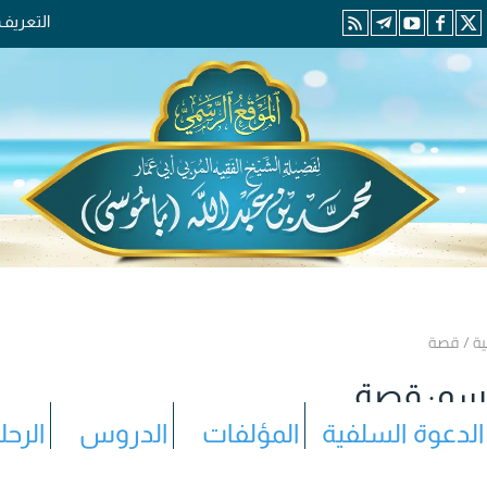
التعريف
ية
/
قصة
سم:
قصة
الدعوة السلفية
المؤلفات
الدروس
الرحل