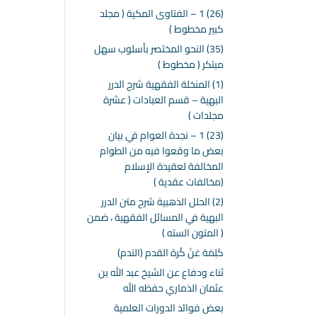
(26) 1 – الفتاوى المكية ( مجلد
كبير مخطوط )
(35) النحو المختصر بأسلوب سهل
مبتكر ( مخطوط )
(1) المنخلة الفقهية شرح الدرر
البهية – قسم العبادات ( عشرة
مجلدات )
(23) 1 – نجدة العوام في بيان
بعض ما وقعوا فيه من الطوام
المخالفة لعقيدة الإسلام
(مخالفات عقدية )
(2) الحلل الذهبية شرح متن الدرر
البهية في المسائل الفقهية ، ضمن
( المتون السته )
كَلِمَة عَنْ كُرة القدم (الندم)
ثناء ودفاع عن الشيخ عبد الله بن
عثمان الذماري حفظه الله
بعض فوائد الدورات العلمية