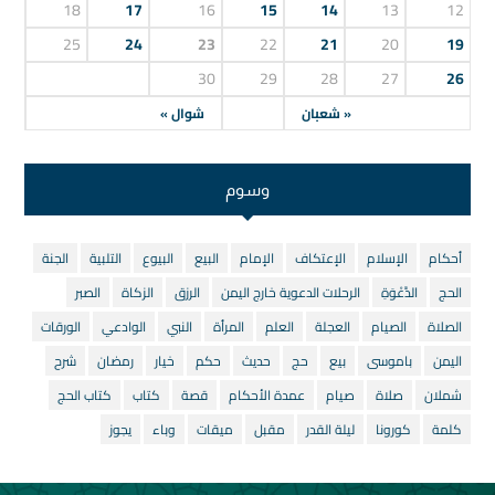
18
17
16
15
14
13
12
25
24
23
22
21
20
19
30
29
28
27
26
« شعبان
شوال »
وسوم
أحكام
الإسلام
الإعتكاف
الإمام
البيع
البيوع
التلبية
الجنة
الحج
الدَّعْوَةِ
الرحلات الدعوية خارج اليمن
الرزق
الزكاة
الصبر
الصلاة
الصيام
العجلة
العلم
المرأة
النبي
الوادعي
الورقات
اليمن
باموسى
بيع
حج
حديث
حكم
خيار
رمضان
شرح
شملان
صلاة
صيام
عمدة الأحكام
قصة
كتاب
كتاب الحج
كلمة
كورونا
ليلة القدر
مقبل
ميقات
وباء
يجوز