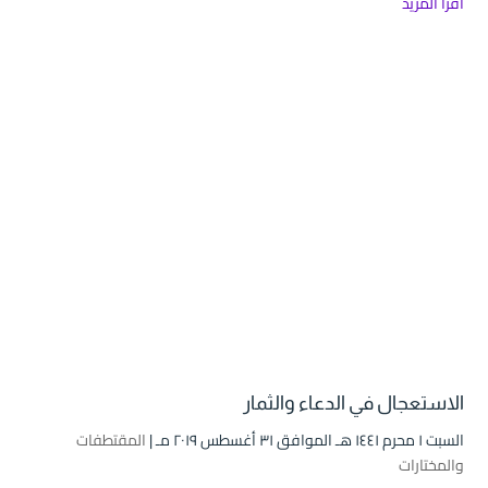
اقرأ المزيد
الاستعجال في الدعاء والثمار
السبت ۱ محرم ۱٤٤۱ هـ الموافق ۳۱ أغسطس ۲۰۱۹ مـ |
المقتطفات
والمختارات