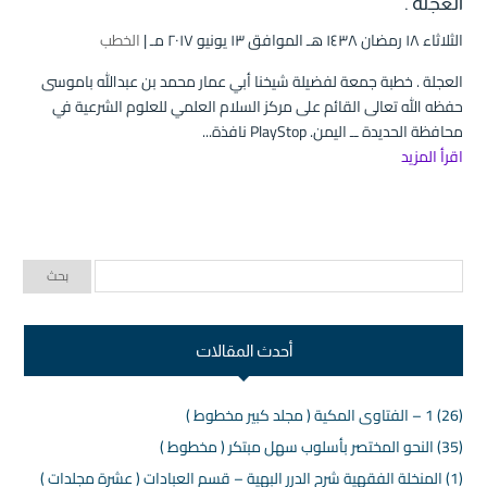
العجلة .
الثلاثاء ۱۸ رمضان ۱٤۳۸ هـ الموافق ۱۳ يونيو ۲۰۱۷ مـ |
الخطب
العجلة . خطبة جمعة لفضيلة شيخنا أبي عمار محمد بن عبدالله باموسى
حفظه الله تعالى القائم على مركز السلام العلمي للعلوم الشرعية في
محافظة الحديدة ــ اليمن. PlayStop نافذة...
اقرأ المزيد
أحدث المقالات
(26) 1 – الفتاوى المكية ( مجلد كبير مخطوط )
(35) النحو المختصر بأسلوب سهل مبتكر ( مخطوط )
(1) المنخلة الفقهية شرح الدرر البهية – قسم العبادات ( عشرة مجلدات )