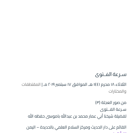
سـرعة الفــتوى
الثلاثاء ۱۸ محرم ۱٤٤۱ هـ الموافق ۱۷ سبتمبر ۲۰۱۹ مـ |
المقتطفات
والمختارات
من صور العجلة (۳)
سـرعة الفــتوى
لفضيلة شيخنا أبي عمار محمد بن عبدالله باموسى حفظه الله
القائم على دار الحديث ومركز السلام العلمي بالحديدة – اليمن