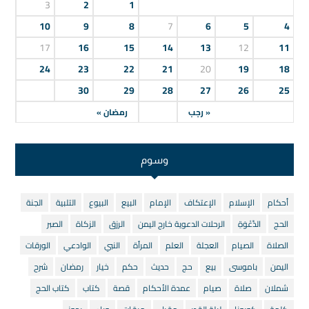
3
2
1
10
9
8
7
6
5
4
17
16
15
14
13
12
11
24
23
22
21
20
19
18
30
29
28
27
26
25
« رجب
رمضان »
وسوم
أحكام
الإسلام
الإعتكاف
الإمام
البيع
البيوع
التلبية
الجنة
الحج
الدَّعْوَةِ
الرحلات الدعوية خارج اليمن
الرزق
الزكاة
الصبر
الصلاة
الصيام
العجلة
العلم
المرأة
النبي
الوادعي
الورقات
اليمن
باموسى
بيع
حج
حديث
حكم
خيار
رمضان
شرح
شملان
صلاة
صيام
عمدة الأحكام
قصة
كتاب
كتاب الحج