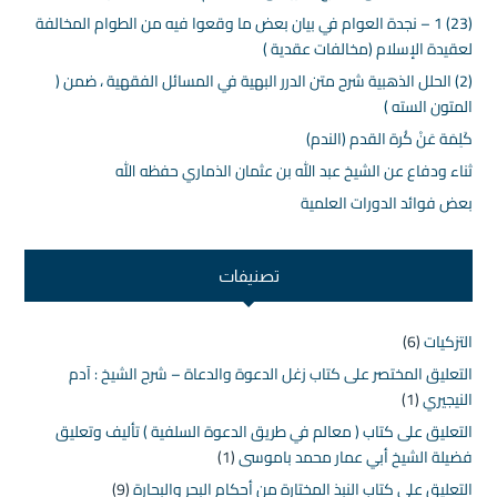
(23) 1 – نجدة العوام في بيان بعض ما وقعوا فيه من الطوام المخالفة
لعقيدة الإسلام (مخالفات عقدية )
(2) الحلل الذهبية شرح متن الدرر البهية في المسائل الفقهية ، ضمن (
المتون السته )
كَلِمَة عَنْ كُرة القدم (الندم)
ثناء ودفاع عن الشيخ عبد الله بن عثمان الذماري حفظه الله
بعض فوائد الدورات العلمية
تصنيفات
التزكيات
(6)
التعليق المختصر على كتاب زغل الدعوة والدعاة – شرح الشيخ : آدم
النيجيري
(1)
التعليق على كتاب ( معالم في طريق الدعوة السلفية ) تأليف وتعليق
فضيلة الشيخ أبي عمار محمد باموسى
(1)
التعليق على كتاب النبذ المختارة من أحكام البحر والبحارة
(9)