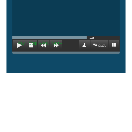
Play
Stop
«Prev
Next»
نافذة