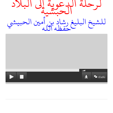
لرحلة الدعوية إلى البلاد
الحبشية
للشيخ البليغ رشاد بن أمين الحبيشي
حفظه الله
نافذة