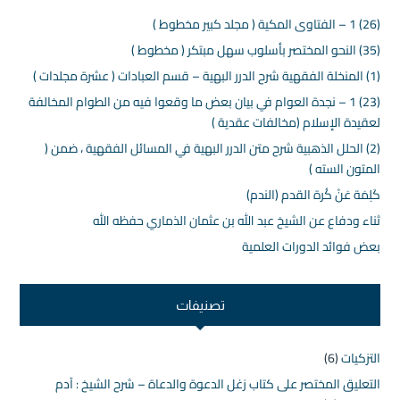
(26) 1 – الفتاوى المكية ( مجلد كبير مخطوط )
(35) النحو المختصر بأسلوب سهل مبتكر ( مخطوط )
(1) المنخلة الفقهية شرح الدرر البهية – قسم العبادات ( عشرة مجلدات )
(23) 1 – نجدة العوام في بيان بعض ما وقعوا فيه من الطوام المخالفة
لعقيدة الإسلام (مخالفات عقدية )
(2) الحلل الذهبية شرح متن الدرر البهية في المسائل الفقهية ، ضمن (
المتون السته )
كَلِمَة عَنْ كُرة القدم (الندم)
ثناء ودفاع عن الشيخ عبد الله بن عثمان الذماري حفظه الله
بعض فوائد الدورات العلمية
تصنيفات
التزكيات
(6)
التعليق المختصر على كتاب زغل الدعوة والدعاة – شرح الشيخ : آدم