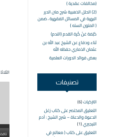
(مخالفات عقدية )
(2) الحلل الذهبية شرح متن الدرر
البهية في المسائل الفقهية ، ضمن
( المتون السته )
كَلِمَة عَنْ كُرة القدم (الندم)
ثناء ودفاع عن الشيخ عبد الله بن
عثمان الذماري حفظه الله
بعض فوائد الدورات العلمية
الثلاثاء ۱۳ جمادى الآخرة ۱٤٤۲ هـ الموافق ۲٦ ين
تصنيفات
التزكيات
(6)
التعليق المختصر على كتاب زغل
الدعوة والدعاة – شرح الشيخ : آدم
النيجيري
(1)
التعليق على كتاب ( معالم في
نافذة