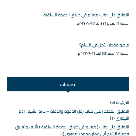
التعليق على كتاب معالم في طريق الدعوة السلفية
السبت ۲۱ محرم ۱٤٤٦هـ ۲۷-۷-۲۰۲٤م
ماهو مقدار الأجل في السلم؟
السبت ۲۸ صفر ۱٤٤٤هـ ۲٤-۹-۲۰۲۲م
تصنيفات
التزكيات
(6)
التعليق المختصر على كتاب زغل الدعوة والدعاة – شرح الشيخ : آدم
النيجيري
(1)
التعليق على كتاب ( معالم في طريق الدعوة السلفية ) تأليف وتعليق
فضيلة الشيخ أبي عمار محمد باموسى
(1)