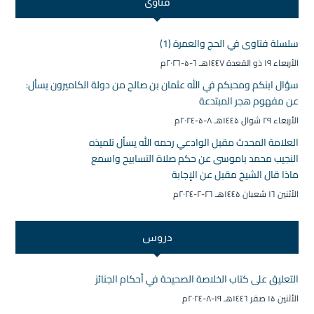
فتاوى
سلسلة فتاوى في الحج والعمرة (1)
الأربعاء ۱۹ ذو القعدة ۱٤٤۷هـ ٦-۵-۲۰۲٦م
سؤال ابنكم ومحبكم في الله عثمان بن صالح من دولة الكاميرون يسأل:
عن مفهوم هجر المبتدعة
الأربعاء ۲۹ شوال ۱٤٤۵هـ ۸-۵-۲۰۲٤م
العلامة المحدث مقبل الوادعي رحمه الله يسأل تلميذه
النجيب محمد باموسى عن حكم صلاة التسابيح واسمع
ماذا قال الشيخ مقبل عن الإجابة
الأثنين ۱٦ شعبان ۱٤٤۵هـ ۲٦-۲-۲۰۲٤م
دروس
التعليق على كتاب الخلاصة الصحيحة في أحكام الجنائز
الأثنين ۱۵ صفر ۱٤٤٦هـ ۱۹-۸-۲۰۲٤م