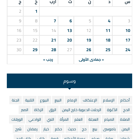
س
د
ن
ث
أرب
خ
ج
2
1
9
8
7
6
5
4
3
16
15
14
13
12
11
10
23
22
21
20
19
18
17
30
29
28
27
26
25
24
« جمادى الأولى
رجب »
وسوم
أحكام
الإسلام
الإعتكاف
الإمام
البيع
البيوع
التلبية
الجنة
الحج
الدَّعْوَةِ
الرحلات الدعوية خارج اليمن
الرزق
الزكاة
الصبر
الصلاة
الصيام
العجلة
العلم
المرأة
النبي
الوادعي
الورقات
اليمن
باموسى
بيع
حج
حديث
حكم
خيار
رمضان
شرح
شملان
صلاة
صيام
عمدة الأحكام
قصة
كتاب
كتاب الحج