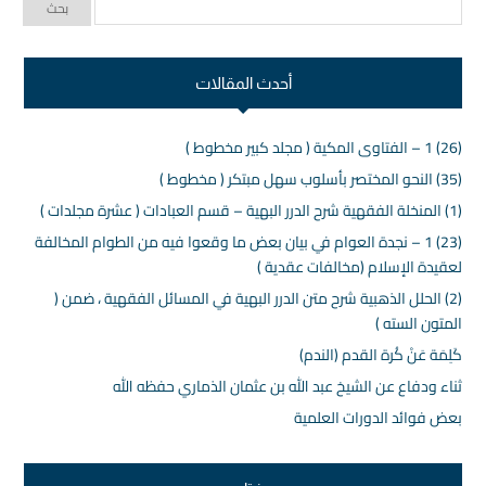
أحدث المقالات
(26) 1 – الفتاوى المكية ( مجلد كبير مخطوط )
(35) النحو المختصر بأسلوب سهل مبتكر ( مخطوط )
(1) المنخلة الفقهية شرح الدرر البهية – قسم العبادات ( عشرة مجلدات )
(23) 1 – نجدة العوام في بيان بعض ما وقعوا فيه من الطوام المخالفة
لعقيدة الإسلام (مخالفات عقدية )
(2) الحلل الذهبية شرح متن الدرر البهية في المسائل الفقهية ، ضمن (
المتون السته )
كَلِمَة عَنْ كُرة القدم (الندم)
ثناء ودفاع عن الشيخ عبد الله بن عثمان الذماري حفظه الله
بعض فوائد الدورات العلمية