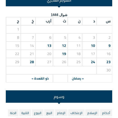
التقويم الهجري
شوال 1444
س
د
ن
ث
أرب
خ
ج
1
8
7
6
5
4
3
2
15
14
13
12
11
10
9
22
21
20
19
18
17
16
29
28
27
26
25
24
23
30
« رمضان
ذو القعدة »
وسوم
أحكام
الإسلام
الإعتكاف
الإمام
البيع
البيوع
التلبية
الجنة