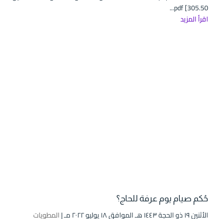
pdf [305.50...
اقرأ المزيد
حُكم صيام يوم عرفة للحاج؟
الأثنين ۱۹ ذو الحجة ۱٤٤۳ هـ الموافق ۱۸ يوليو ۲۰۲۲ مـ |
المطويات