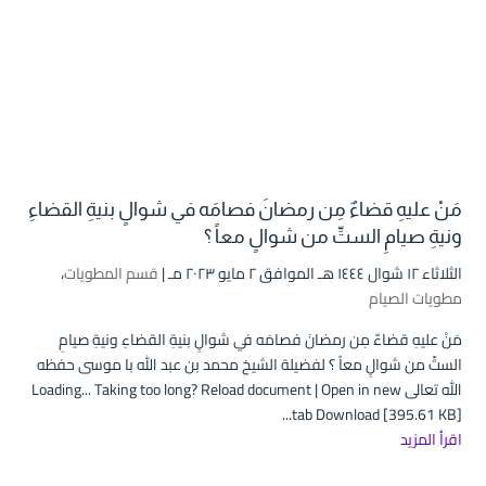
مَنْ عليهِ قضاءٌ مِن رمضانَ فصامَه في شوالٍ بنيةِ القضاءِ
ونيةِ صيامِ الستِّ من شوالٍ معاً ؟
الثلاثاء ۱۲ شوال ۱٤٤٤ هـ الموافق ۲ مايو ۲۰۲۳ مـ |
قسم المطويات
،
مطويات الصيام
مَنْ عليهِ قضاءٌ مِن رمضانَ فصامَه في شوالٍ بنيةِ القضاءِ ونيةِ صيامِ
الستِّ من شوالٍ معاً ؟ لفضيلة الشيخ محمد بن عبد الله با موسى حفظه
الله تعالى Loading... Taking too long? Reload document | Open in new
tab Download [395.61 KB]...
اقرأ المزيد