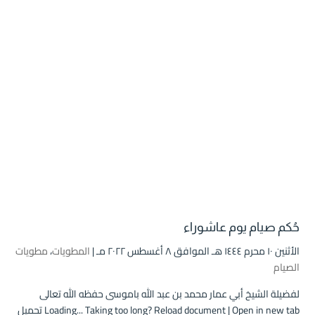
حُكم صيام يوم عاشوراء
الأثنين ۱۰ محرم ۱٤٤٤ هـ الموافق ۸ أغسطس ۲۰۲۲ مـ |
المطويات
،
مطويات
الصيام
لفضيلة الشيخ أبي عمار محمد بن عبد الله باموسى حفظه الله تعالى
Loading... Taking too long? Reload document | Open in new tab تحميل