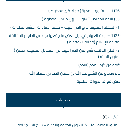
(26) 1 – الفتاوى المكية ( مجلد كبير مخطوط )
(35) النحو المختصر بأسلوب سهل مبتكر ( مخطوط )
(1) المنخلة الفقهية شرح الدرر البهية – قسم العبادات ( عشرة مجلدات )
(23) 1 – نجدة العوام في بيان بعض ما وقعوا فيه من الطوام المخالفة
لعقيدة الإسلام (مخالفات عقدية )
(2) الحلل الذهبية شرح متن الدرر البهية في المسائل الفقهية ، ضمن (
المتون السته )
كَلِمَة عَنْ كُرة القدم (الندم)
ثناء ودفاع عن الشيخ عبد الله بن عثمان الذماري حفظه الله
بعض فوائد الدورات العلمية
تصنيفات
التزكيات
(6)
التعليق المختصر على كتاب زغل الدعوة والدعاة – شرح الشيخ : آدم