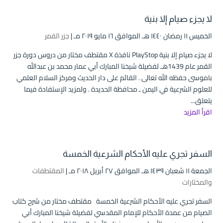
لا يجزء صيام إلا بنية
الخميس ۱۱ رمضان ۱٤٤۰ هـ الموافق ۱٦ مايو ۲۰۱۹ مـ |
جزر القمر
لا يجزء صيام إلا بنية PlayStop نافذة X مقتطف مختار من دروس دورة جزر
القمر عام 1439هـ لفضيلة شيخنا المبارك أبي عمار محمد بن عبدالله
باموسى حفظه الله تعالى . القائم على دار الحديث ومركز السلام العلمي
للعلوم الشرعية في اليمن ـ محافظة الحديدة . ولمزيد الإستفادة فيما
يتعلق...
اقرأ المزيد
السفر تجري عليه الأحكام الشرعية الخمسة
الجمعة ۱۱ شعبان ۱٤۳۹ هـ الموافق ۲۷ أبريل ۲۰۱۸ مـ |
المقتطفات
والمختارات
السفر تجري عليه الأحكام الشرعية الخمسة مقتطف مختار من شرح كتاب
الصيام من عمدة الأحكام للإمام المقدسي لفضيلة شيخنا المبارك أبي