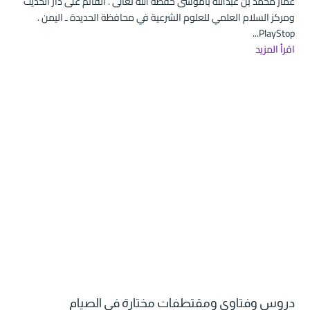
عمار محمد بن عبدالله باموسى حفظه الله تعالى . القائم على دار الحديث
ومركز السلام العلمي للعلوم الشرعية في محافظة الحديدة ـ اليمن .
PlayStop...
اقرأ المزيد
دروس وفتاوى ومقتطفات مختارة في الصيام