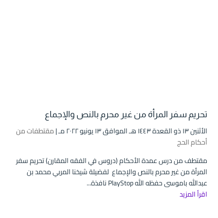
تحريم سفر المرأة من غير محرم بالنص والإجماع
الأثنين ۱۳ ذو القعدة ۱٤٤۳ هـ الموافق ۱۳ يونيو ۲۰۲۲ مـ |
مقتطفات من
أحكام الحج
مقتطف من درس عمدة الأحكام (دروس في الفقه المقارن) تحريم سفر
المرأة من غير محرم بالنص والإجماع لفضيلة شيخنا المربي محمد بن
عبدالله باموسى حفظه الله PlayStop نافذة...
اقرأ المزيد