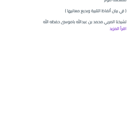
( في بيان ألفاظ التلبية وبديع معانيها )
لشيخنا المربي محمد بن عبدالله باموسى حفظه الله
اقرأ المزيد