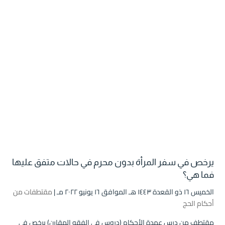
يرخص في سفر المرأة بدون محرم في حالات متفق عليها
فما هي؟
الخميس ۱٦ ذو القعدة ۱٤٤۳ هـ الموافق ۱٦ يونيو ۲۰۲۲ مـ |
مقتطفات من
أحكام الحج
مقتطف من درس عمدة الأحكام (دروس في الفقه المقارن) يرخص في