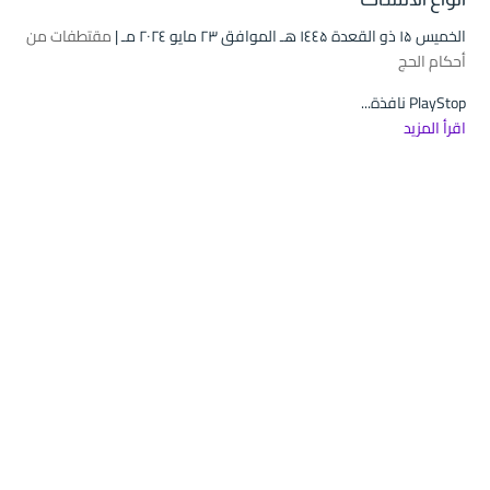
الخميس ۱۵ ذو القعدة ۱٤٤۵ هـ الموافق ۲۳ مايو ۲۰۲٤ مـ |
مقتطفات من
أحكام الحج
PlayStop نافذة...
اقرأ المزيد