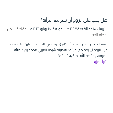
هل يجب على الزوج أن يحج مع امرأته؟
الأربعاء ۱۵ ذو القعدة ۱٤٤۳ هـ الموافق ۱۵ يونيو ۲۰۲۲ مـ |
مقتطفات من
أحكام الحج
مقتطف من درس عمدة الأحكام (دروس في الفقه المقارن) هل يجب
على الزوج أن يحج مع امرأته؟ لفضيلة شيخنا المربي محمد بن عبدالله
باموسى حفظه الله PlayStop نافذة...
اقرأ المزيد