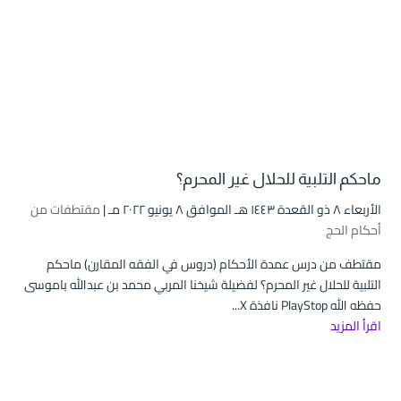
ماحكم التلبية للحلال غير المحرم؟
الأربعاء ۸ ذو القعدة ۱٤٤۳ هـ الموافق ۸ يونيو ۲۰۲۲ مـ |
مقتطفات من
أحكام الحج
مقتطف من درس عمدة الأحكام (دروس في الفقه المقارن) ماحكم
التلبية للحلال غير المحرم؟ لفضيلة شيخنا المربي محمد بن عبدالله باموسى
حفظه الله PlayStop نافذة X...
اقرأ المزيد