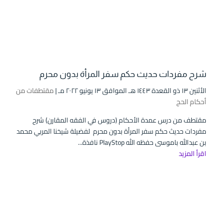
شرح مفردات حديث حكم سفر المرأة بدون محرم
الأثنين ۱۳ ذو القعدة ۱٤٤۳ هـ الموافق ۱۳ يونيو ۲۰۲۲ مـ |
مقتطفات من
أحكام الحج
مقتطف من درس عمدة الأحكام (دروس في الفقه المقارن) شرح
مفردات حديث حكم سفر المرأة بدون محرم لفضيلة شيخنا المربي محمد
بن عبدالله باموسى حفظه الله PlayStop نافذة...
اقرأ المزيد