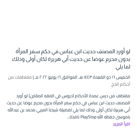
لو أورد المصنف حديث ابن عباس في حكم سفر المرأة
بدون محرم عوضا عن حديث أبي هريرة لكان أولى وذلك
لما يلي
الخميس ۱٦ ذو القعدة ۱٤٤۳ هـ الموافق ۱٦ يونيو ۲۰۲۲ مـ |
مقتطفات من
أحكام الحج
مقتطف من درس عمدة الأحكام (دروس في الفقه المقارن) لو أورد
المصنف حديث ابن عباس في حكم سفر المرأة بدون محرم عوضا عن حديث
أبي هريرة لكان أولى وذلك لما يلي لفضيلة شيخنا المربي محمد بن عبدالله
باموسى حفظه الله PlayStop نافذة...
اقرأ المزيد