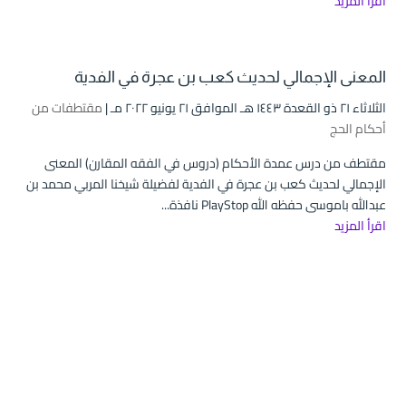
اقرأ المزيد
المعنى الإجمالي لحديث كعب بن عجرة في الفدية
الثلاثاء ۲۱ ذو القعدة ۱٤٤۳ هـ الموافق ۲۱ يونيو ۲۰۲۲ مـ |
مقتطفات من
أحكام الحج
مقتطف من درس عمدة الأحكام (دروس في الفقه المقارن) المعنى
الإجمالي لحديث كعب بن عجرة في الفدية لفضيلة شيخنا المربي محمد بن
عبدالله باموسى حفظه الله PlayStop نافذة...
اقرأ المزيد