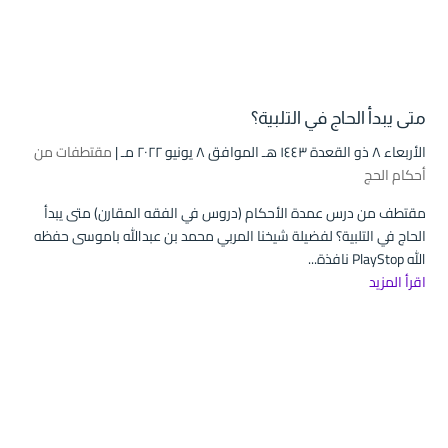
متى يبدأ الحاج في التلبية؟
الأربعاء ۸ ذو القعدة ۱٤٤۳ هـ الموافق ۸ يونيو ۲۰۲۲ مـ |
مقتطفات من
أحكام الحج
مقتطف من درس عمدة الأحكام (دروس في الفقه المقارن) متى يبدأ
الحاج في التلبية؟ لفضيلة شيخنا المربي محمد بن عبدالله باموسى حفظه
الله PlayStop نافذة...
اقرأ المزيد