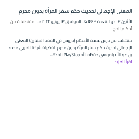
المعنى الإجمالي لحديث حكم سفر المرأة بدون محرم
الأثنين ۱۳ ذو القعدة ۱٤٤۳ هـ الموافق ۱۳ يونيو ۲۰۲۲ مـ |
مقتطفات من
أحكام الحج
مقتطف من درس عمدة الأحكام (دروس في الفقه المقارن) المعنى
الإجمالي لحديث حكم سفر المرأة بدون محرم لفضيلة شيخنا المربي محمد
بن عبدالله باموسى حفظه الله PlayStop نافذة...
اقرأ المزيد