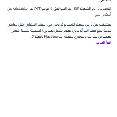
الأربعاء ۱۵ ذو القعدة ۱٤٤۳ هـ الموافق ۱۵ يونيو ۲۰۲۲ مـ |
مقتطفات من
أحكام الحج
مقتطف من درس عمدة الأحكام (دروس في الفقه المقارن) هل يعارض
حديث منع سفر المرأة بدون محرم بفعل صحابي؟ لفضيلة شيخنا المربي
محمد بن عبدالله باموسى حفظه الله PlayStop نافذة X...
اقرأ المزيد