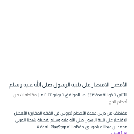
الأفضل الاقتصار على تلبية الرسول صلى الله عليه وسلم
الأثنين ٦ ذو القعدة ۱٤٤۳ هـ الموافق ٦ يونيو ۲۰۲۲ مـ |
مقتطفات من
أحكام الحج
مقتطف من درس عمدة الأحكام (دروس في الفقه المقارن) الأفضل
الاقتصار على تلبية الرسول صلى الله عليه وسلم لفضيلة شيخنا المربي
محمد بن عبدالله باموسى حفظه الله PlayStop نافذة X...
اقرأ المزيد