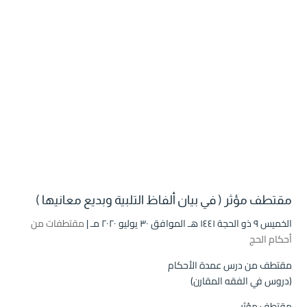
مقتطف مؤثر ( في بيان ألفاظ التلبية وبديع معانيها )
الخميس ۹ ذو الحجة ۱٤٤۱ هـ الموافق ۳۰ يوليو ۲۰۲۰ مـ |
مقتطفات من
أحكام الحج
مقتطف من درس عمدة الأحكام
(دروس في الفقه المقارن)
مقتطف مؤثر