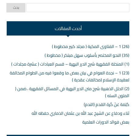
أحدث المقالات
(26) 1 – الفتاوى المكية ( مجلد كبير مخطوط )
(35) النحو المختصر بأسلوب سهل مبتكر ( مخطوط )
(1) المنخلة الفقهية شرح الدرر البهية – قسم العبادات ( عشرة مجلدات )
(23) 1 – نجدة العوام في بيان بعض ما وقعوا فيه من الطوام المخالفة
لعقيدة الإسلام (مخالفات عقدية )
(2) الحلل الذهبية شرح متن الدرر البهية في المسائل الفقهية ، ضمن (
المتون السته )
كَلِمَة عَنْ كُرة القدم (الندم)
ثناء ودفاع عن الشيخ عبد الله بن عثمان الذماري حفظه الله
بعض فوائد الدورات العلمية