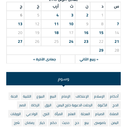
س
د
ن
ث
أرب
خ
ج
6
5
4
3
2
1
13
12
11
10
9
8
7
20
19
18
17
16
15
14
27
26
25
24
23
22
21
29
28
« ربيع الثاني
جمادى الآخرة »
وسوم
أحكام
الإسلام
الإعتكاف
الإمام
البيع
البيوع
التلبية
الجنة
الحج
الدَّعْوَةِ
الرحلات الدعوية خارج اليمن
الرزق
الزكاة
الصبر
الصلاة
الصيام
العجلة
العلم
المرأة
النبي
الوادعي
الورقات
اليمن
باموسى
بيع
حج
حديث
حكم
خيار
رمضان
شرح