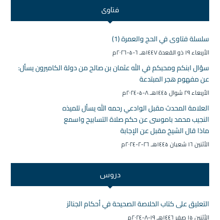
فتاوى
سلسلة فتاوى في الحج والعمرة (1)
الأربعاء ۱۹ ذو القعدة ۱٤٤۷هـ ٦-۵-۲۰۲٦م
سؤال ابنكم ومحبكم في الله عثمان بن صالح من دولة الكاميرون يسأل:
عن مفهوم هجر المبتدعة
الأربعاء ۲۹ شوال ۱٤٤۵هـ ۸-۵-۲۰۲٤م
العلامة المحدث مقبل الوادعي رحمه الله يسأل تلميذه
النجيب محمد باموسى عن حكم صلاة التسابيح واسمع
ماذا قال الشيخ مقبل عن الإجابة
الأثنين ۱٦ شعبان ۱٤٤۵هـ ۲٦-۲-۲۰۲٤م
دروس
التعليق على كتاب الخلاصة الصحيحة في أحكام الجنائز
الأثنين ۱۵ صفر ۱٤٤٦هـ ۱۹-۸-۲۰۲٤م