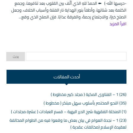
-حرسها الله-) ⬅️ الحمدُ للهِ الذي ألَّف بين القلوب بعد تنافرها، وجمع
الكلمة بعد شتاتها، وأطفأ بنور الهداية نار الفتنة وأسباب الخلاف، وجعل
الصلحَ خيرًا، والاجتماعَ رحمةً، والفرقةَ عذابًا. فإن الصلحَ الذي وقع...
اقرأ المزيد
أحدث المقالات
(26) 1 – الفتاوى المكية ( مجلد كبير مخطوط )
(35) النحو المختصر بأسلوب سهل مبتكر ( مخطوط )
(1) المنخلة الفقهية شرح الدرر البهية – قسم العبادات ( عشرة مجلدات )
(23) 1 – نجدة العوام في بيان بعض ما وقعوا فيه من الطوام المخالفة
لعقيدة الإسلام (مخالفات عقدية )