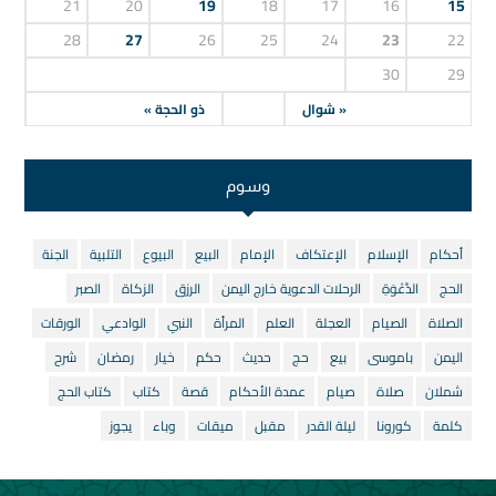
21
20
19
18
17
16
15
28
27
26
25
24
23
22
30
29
« شوال
ذو الحجة »
وسوم
أحكام
الإسلام
الإعتكاف
الإمام
البيع
البيوع
التلبية
الجنة
الحج
الدَّعْوَةِ
الرحلات الدعوية خارج اليمن
الرزق
الزكاة
الصبر
الصلاة
الصيام
العجلة
العلم
المرأة
النبي
الوادعي
الورقات
اليمن
باموسى
بيع
حج
حديث
حكم
خيار
رمضان
شرح
شملان
صلاة
صيام
عمدة الأحكام
قصة
كتاب
كتاب الحج
كلمة
كورونا
ليلة القدر
مقبل
ميقات
وباء
يجوز